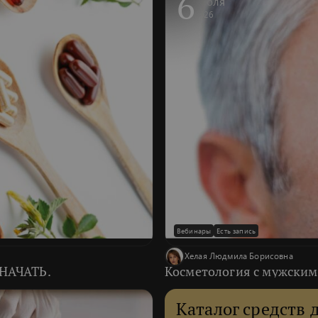
6
Июля
2026
Вебинары
Есть запись
Хелая Людмила Борисовна
НАЧАТЬ.
Косметология с мужски
Каталог средств 