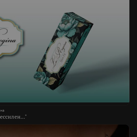
вна
ессилен..."