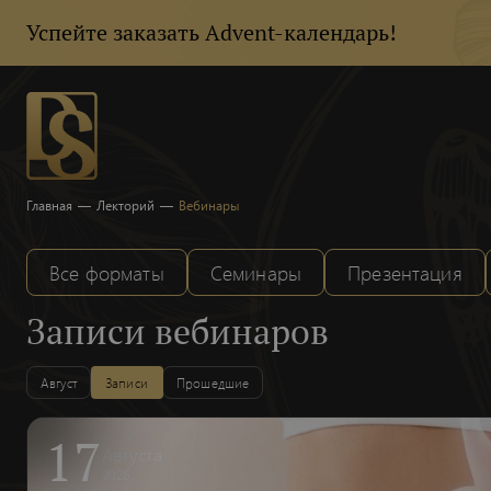
Успейте заказать Advent-календарь!
Главная
—
Лекторий
—
Вебинары
Все форматы
Семинары
Презентация
Записи вебинаров
Август
Записи
Прошедшие
17
Августа
2026