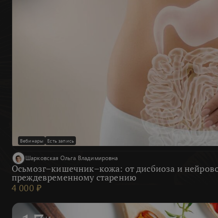
Вебинары
Есть запись
Шарковская Ольга Владимировна
Осьмозг–кишечник–кожа: от дисбиоза и нейров
преждевременному старению
4 000 ₽