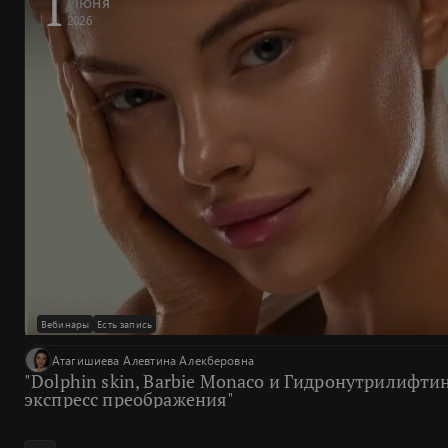
1
Июня
2026
Вебинары
Есть запись
Атагишиева Алевтина Алекберовна
"Dolphin skin, Barbie Monaco и Гидронутрилифтин
экспресс преображения"