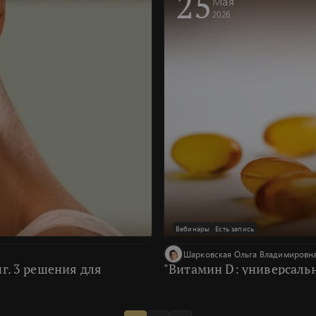
25
Мая
2026
Вебинары
Есть запись
Шарковская Ольга Владимировн
г. 3 решения для
"Витамин D: универсаль