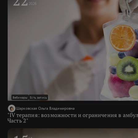
2026
Вебинары
Есть запись
Шарковская Ольга Владимировна
"IV терапия: возможности и ограничения в амбу
Часть 2"