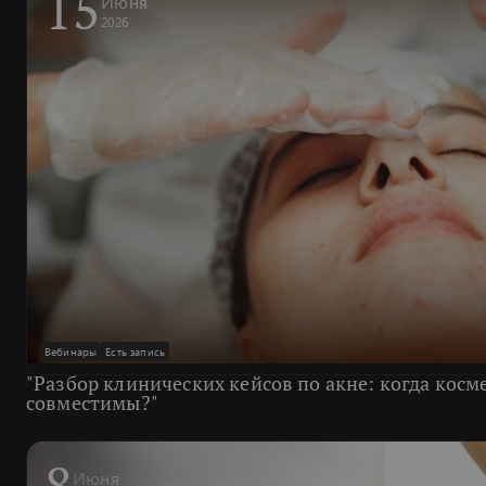
15
Июня
2026
Вебинары
Есть запись
"Разбор клинических кейсов по акне: когда кос
совместимы?"
8
Июня