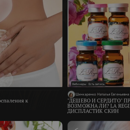
Вебинары
Есть запись
Шинкаренко Наталья Евгеньевна
оспаления к
"ДЕШЕВО И СЕРДИТО" 
ВОЗМОЖНА ЛИ? LA REGI
ДИСПЛАСТИК СКИН