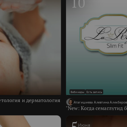
10
Июня
2026
Вебинары
Есть запись
метология и дерматология
Атагишиева Алевтина Алекберо
"New: Когда семаглутид б
5
Июня