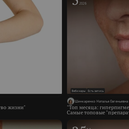
2026
Вебинары
Есть запись
Шинкаренко Наталья Евгеньевна
тво жизни"
"Топ месяца: гиперпигме
Самые топовые "препара