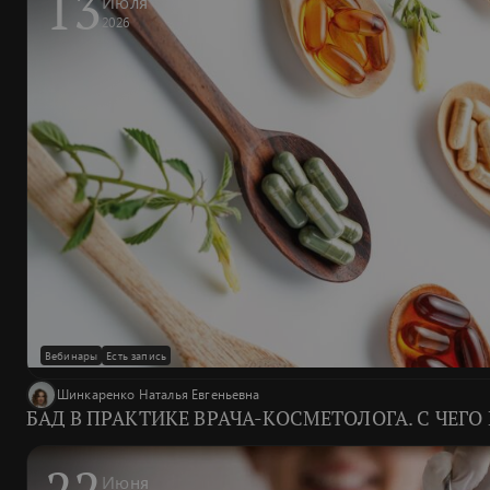
13
Июля
2026
Вебинары
Есть запись
Шинкаренко Наталья Евгеньевна
БАД В ПРАКТИКЕ ВРАЧА-КОСМЕТОЛОГА. С ЧЕГО 
22
Июня