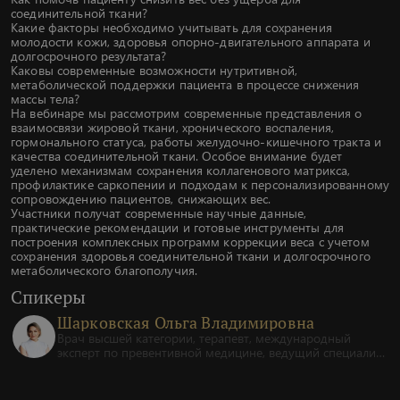
соединительной ткани?
Какие факторы необходимо учитывать для сохранения
молодости кожи, здоровья опорно-двигательного аппарата и
долгосрочного результата?
Каковы современные возможности нутритивной,
метаболической поддержки пациента в процессе снижения
массы тела?
На вебинаре мы рассмотрим современные представления о
взаимосвязи жировой ткани, хронического воспаления,
гормонального статуса, работы желудочно-кишечного тракта и
качества соединительной ткани. Особое внимание будет
уделено механизмам сохранения коллагенового матрикса,
профилактике саркопении и подходам к персонализированному
сопровождению пациентов, снижающих вес.
Участники получат современные научные данные,
практические рекомендации и готовые инструменты для
построения комплексных программ коррекции веса с учетом
сохранения здоровья соединительной ткани и долгосрочного
метаболического благополучия.
Спикеры
Шарковская Ольга Владимировна
Врач высшей категории, терапевт, международный
эксперт по превентивной медицине, ведущий специалист
клиники доктора Длина.