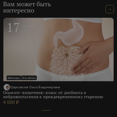
Вам может быть
интересно
17
Августа
2026
Вебинары
Есть запись
Шарковская Ольга Владимировна
Осьмозг–кишечник–кожа: от дисбиоза и
нейровоспаления к преждевременному старению
4 000 ₽