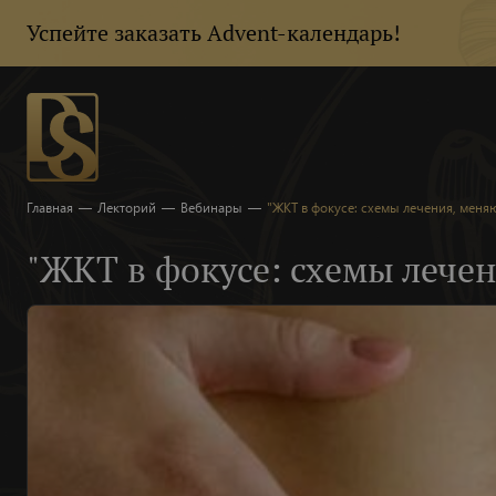
Успейте заказать Advent-календарь!
Главная
—
Лекторий
—
Вебинары
—
"ЖКТ в фокусе: схемы лечения, мен
"ЖКТ в фокусе: схемы лече