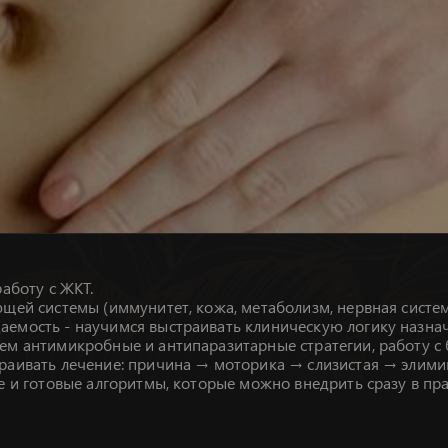
аботу с ЖКТ.
щей системы (иммунитет, кожа, метаболизм, нервная систем
емость - научимся выстраивать клиническую логику назна
ем антимикробные и антипаразитарные стратегии, работу с
траивать лечение: причина → моторика → слизистая → элим
е и готовые алгоритмы, которые можно внедрить сразу в пра