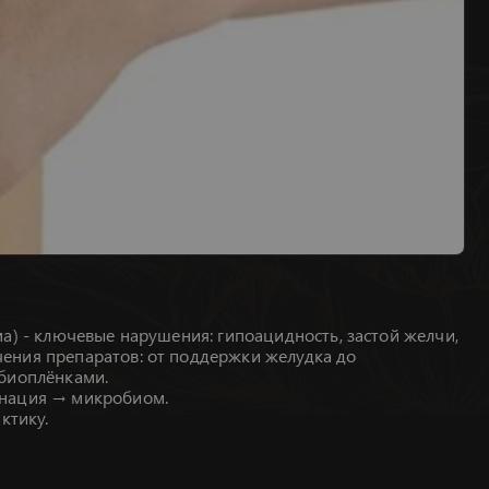
а) - ключевые нарушения: гипоацидность, застой желчи,
чения препаратов: от поддержки желудка до
 биоплёнками.
инация → микробиом.
ктику.