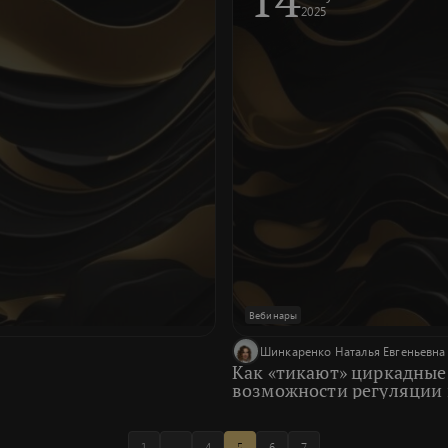
2025
Вебинары
Шинкаренко Наталья Евгеньевна
Как «тикают» циркадные
возможности регуляции 
1
...
4
5
6
7