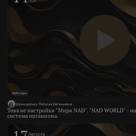
2025
Вебинары
Шинкаренко Наталья Евгеньевна
Тонкие настройки "Мира NAD". "NAD WORLD" - н
система организма.
17
Августа