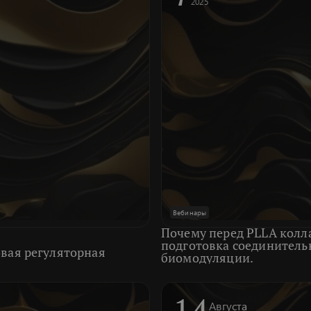
2025
Вебинары
Почему перед PLLA колл
подготовка соединительн
овая регуляторная
биомодуляции.
14
Августа