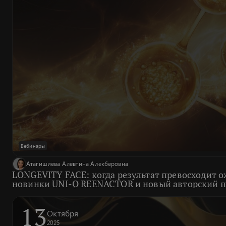
Вебинары
Атагишиева Алевтина Алекберовна
LONGEVITY FACE: когда результат превосходит 
новинки UNI-Q REENACTOR и новый авторский 
13
Октября
2025