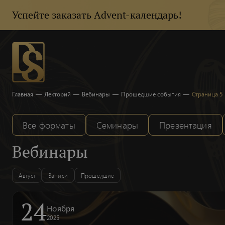
Успейте заказать Advent-календарь!
Главная
—
Лекторий
—
Вебинары
—
Прошедшие события
—
Страница 5
Все форматы
Семинары
Презентация
Вебинары
Август
Записи
Прошедшие
24
Ноября
2025