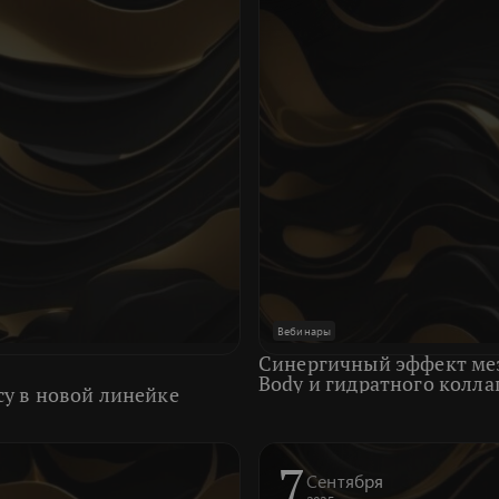
Вебинары
Синергичный эффект мез
Body и гидратного колла
у в новой линейке
7
Сентября