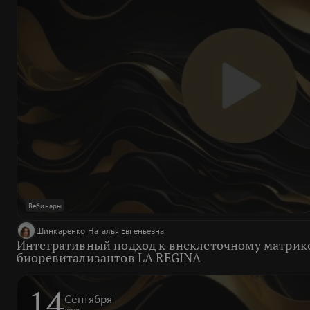
Вебинары
Шинкаренко Наталья Евгеньевна
Интегративный подход к внеклеточному матрикс
биоревитализантов LA REGINA
14
Сентября