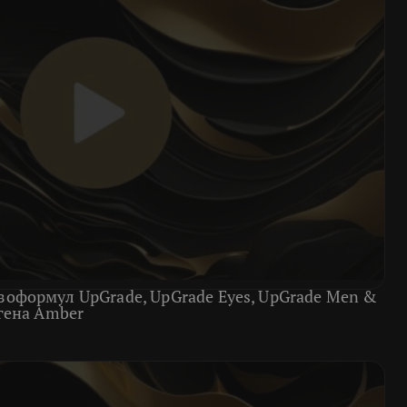
оформул UpGrade, UpGrade Eyes, UpGrade Men &
гена Amber