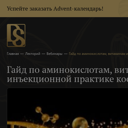
Успейте заказать Advent-календарь!
Главная
—
Лекторий
—
Вебинары
—
Гайд по аминокислотам, витаминам 
Гайд по аминокислотам, в
инъекционной практике ко