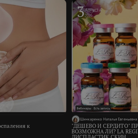
3
Августа
2026
Вебинары
Есть запись
Шинкаренко Наталья Евгеньевна
оспаления к
"ДЕШЕВО И СЕРДИТО" 
ВОЗМОЖНА ЛИ? LA REGI
ДИСПЛАСТИК СКИН