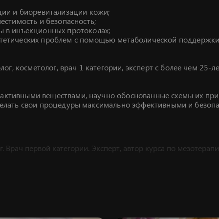
ции и биоревитализации кожи;
естимость и безопасность;
ы в инъекционных протоколах;
стетических проблем с помощью метаболической поддержки
лог, косметолог, врач 1 категории, эксперт с более чем 25-
 активными веществами, научно обоснованные схемы их при
 сделать свои процедуры максимально эффективными и безоп
Врач первой категории. Эксперт, автор курса по мезотерапи