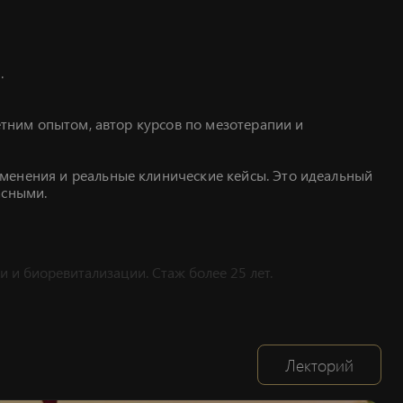
.
летним опытом, автор курсов по мезотерапии и
менения и реальные клинические кейсы. Это идеальный
асными.
и и биоревитализации. Стаж более 25 лет.
Лекторий