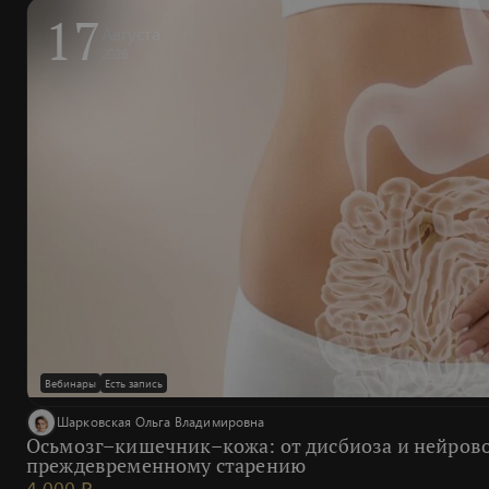
17
Августа
2026
Вебинары
Есть запись
Шарковская Ольга Владимировна
Осьмозг–кишечник–кожа: от дисбиоза и нейров
преждевременному старению
4 000 ₽