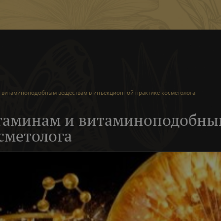
и витаминоподобным веществам в инъекционной практике косметолога
итаминам и витаминоподобны
сметолога