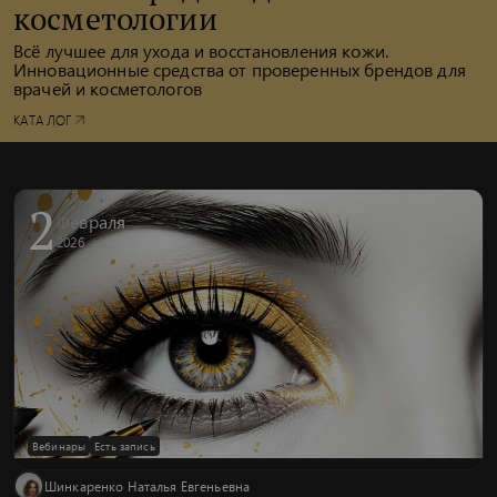
косметологии
Всё лучшее для ухода и восстановления кожи.
Инновационные средства от проверенных брендов для
врачей и косметологов
КАТАЛОГ
2
Февраля
2026
Вебинары
Есть запись
Шинкаренко Наталья Евгеньевна