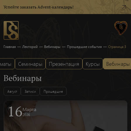
Успейте заказать Advent-календарь!
Главная
—
Лекторий
—
Вебинары
—
Прошедшие события
—
Страница 3
рматы
Семинары
Презентация
Курсы
Вебинары
Вебинары
Август
Записи
Прошедшие
16
Марта
2026