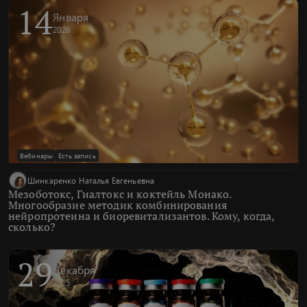
14
Января
2026
Вебинары
Есть запись
Шинкаренко Наталья Евгеньевна
Мезоботокс, Гиалтокс и коктейль Монако.
Многообразие методик комбинирования
нейропротеина и биоревитализантов. Кому, когда,
сколько?
29
Декабря
2025