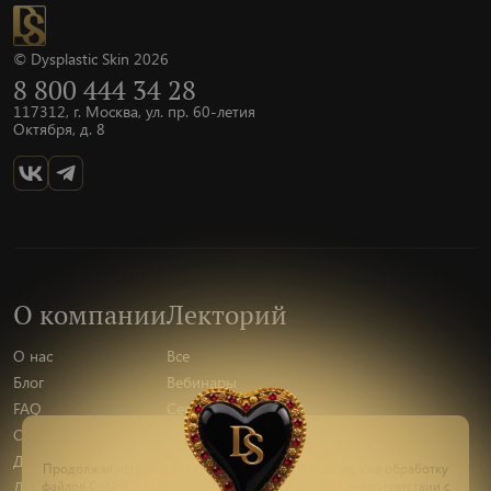
© Dysplastic Skin 2026
8 800 444 34 28
117312, г. Москва, ул. пр. 60-летия
Октября, д. 8
О компании
Лекторий
О нас
Все
Блог
Вебинары
FAQ
Семинары
Сотрудничество
Презентация
Доставка
Курсы
Пишите
Продолжая использовать наш сайт, вы соглашаетесь на обработку
файлов Сookie и других пользовательских данных, в соответствии с
Лекторы