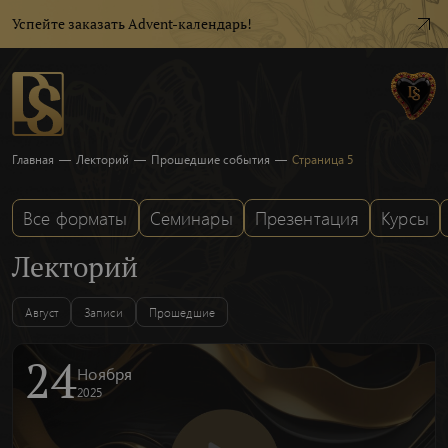
Успейте заказать Advent-календарь!
Главная
—
Лекторий
—
Прошедшие события
—
Страница 5
Все форматы
Семинары
Презентация
Курсы
Лекторий
Август
Записи
Прошедшие
24
Ноября
2025