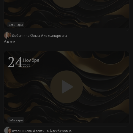
Вебинары
Добычина Ольга Александровна
Акне
24
Ноября
2025
Вебинары
Атагишиева Алевтина Алекберовна