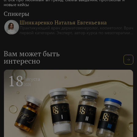
новые кейсы
Спикеры
Шинкаренко Наталья Евгеньевна
Практикующий врач дерматовенеролог, косметолог. Врач
первой категории. Эксперт, автор курса по мезотерапии
и биоревитализации. Стаж более 25 лет.
Вам может быть
интересно
18
Августа
2026