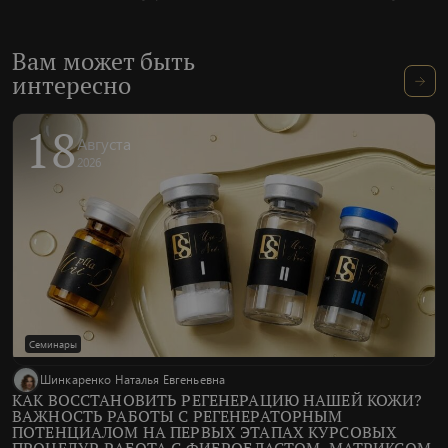
врач-хирург высшей категории, врач-косметолог,
международный тренер-эксперт.
Вам может быть
интересно
18
Августа
2026
Семинары
Шинкаренко Наталья Евгеньевна
КАК ВОССТАНОВИТЬ РЕГЕНЕРАЦИЮ НАШЕЙ КОЖИ?
ВАЖНОСТЬ РАБОТЫ С РЕГЕНЕРАТОРНЫМ
ПОТЕНЦИАЛОМ НА ПЕРВЫХ ЭТАПАХ КУРСОВЫХ
ПРОЦЕДУР. РАБОТА С ФИБРОБЛАСТОМ, МАТРИКСОМ