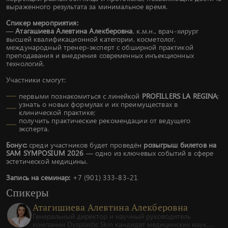
выраженного результата за минимальное время.
Спикер мероприятия:
—
Атагашиева Алевтина Алекберовна
, к.м.н., врач-хирург
высшей квалификационной категории, косметолог,
международный тренер-эксперт с обширной практикой
преподавания и внедрения современных инъекционных
технологий.
Участники смогут:
первыми познакомиться с линейкой
PROFILLERS LA REGINA
;
узнать о новых формулах и их преимуществах в
клинической практике;
получить практические рекомендации от ведущего
эксперта.
Бонус:
среди участников будет проведён
розыгрыш билетов на
SAM SYMPOSIUM 2026
— одно из ключевых событий в сфере
эстетической медицины.
Запись на семинар:
+7 (901) 333-83-21
Спикеры
Атагишиева Алевтина Алекберовна
Генеральный директор и научный руководитель
компании Dysplastic Skin кандидат медицинских наук,