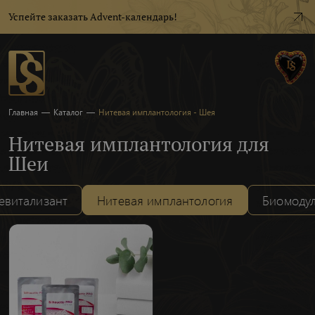
Успейте заказать Advent-календарь!
Главная
—
Каталог
—
Нитевая имплантология - Шея
Нитевая имплантология для
Шеи
евитализант
Нитевая имплантология
Биомоду