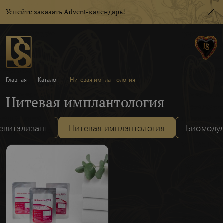
Успейте заказать Advent-календарь!
Главная
—
Каталог
—
Нитевая имплантология
Нитевая имплантология
евитализант
Нитевая имплантология
Биомоду