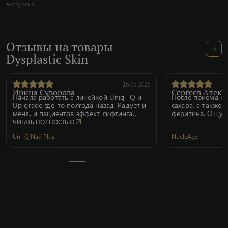
экскурсия.
Отзывы на товары
Dysplastic Skin
16.05.2026
Ирина Суворова
Сергеев Алекс
Начала работать с линейкой Uniq -Q и
После приема н
Up grade где-то полгода назад. Радует и
сахара, а также 
меня, и пациентов эффект лифтинга
феритина. Ощут
даже после одной процедуры NAD+ и
работоспособнос
ЧИТАТЬ ПОЛНОСТЬЮ
Up grade. Провожу обычно от 2-х
Uni-Q Nad Plus
NucleAge
процедур. Качественные препараты,
прекрасная система обучения
(вебинары, семинары), основанная на
глубоком знании теории и практики,
харизматичный и вдохновляющий
руководитель компании.