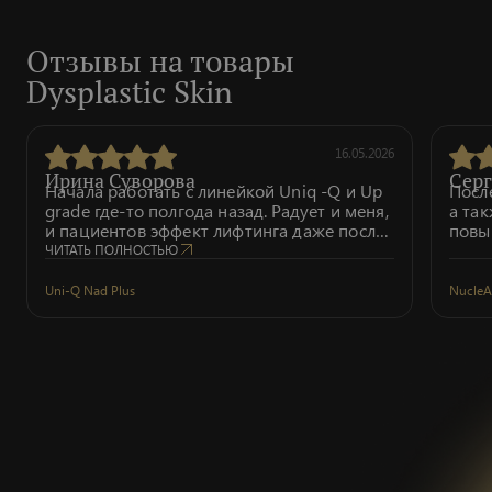
Отзывы на товары
Dysplastic Skin
16.05.2026
Ирина Суворова
Серг
Начала работать с линейкой Uniq -Q и Up
Посл
grade где-то полгода назад. Радует и меня,
а та
и пациентов эффект лифтинга даже после
повы
одной процедуры NAD+ и Up grade.
ЧИТАТЬ ПОЛНОСТЬЮ
Провожу обычно от 2-х процедур.
Качественные препараты, прекрасная
Uni-Q Nad Plus
NucleA
система обучения (вебинары, семинары),
основанная на глубоком знании теории и
практики, харизматичный и
вдохновляющий руководитель компании.