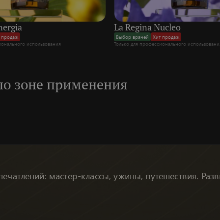
nergia
La Regina Nucleo
 продаж
Выбор врачей
Хит продаж
ионального использования
Только для профессионального использовани
по зоне применения
печатлений: мастер-классы, ужины, путешествия. Раз