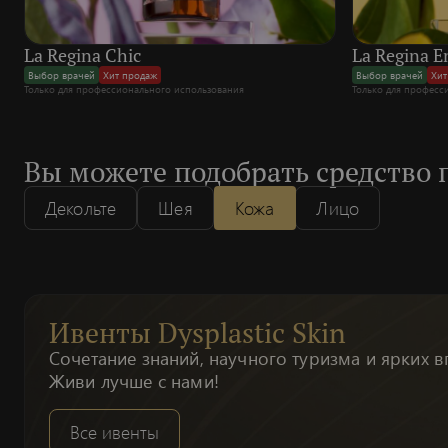
La Regina Chic
La Regina E
Выбор врачей
Хит продаж
Выбор врачей
Хит
Только для профессионального использования
Только для професс
Вы можете подобрать средство 
Декольте
Шея
Кожа
Лицо
Ивенты Dysplastic Skin
Сочетание знаний, научного туризма и ярких в
Живи лучше с нами!
Все ивенты