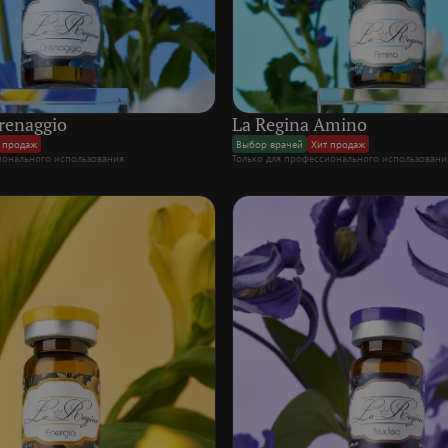
renaggio
La Regina Amino
 продаж
Выбор врачей
Хит продаж
ионального использования
Только для профессионального использовани