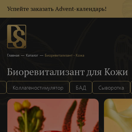
Успейте заказать Advent-календарь!
Главная
—
Каталог
—
Биоревитализант - Кожа
Биоревитализант для Кожи
н
Коллагеностимулятор
БАД
Сыворотка