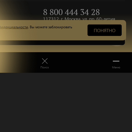
8 800 444 34 28
Пишите
117312, г. Москва, ул. пр. 60-летия
Октября, д. 8
фиденциальности
. Вы можете заблокировать
ПОНЯТНО
Атагишиева
Алевтина Алекберовна
Научный руководитель DS
информация
енциальности
Поиск
Меню
а
рез банковскую карту
Сайт разработан в
Роконт