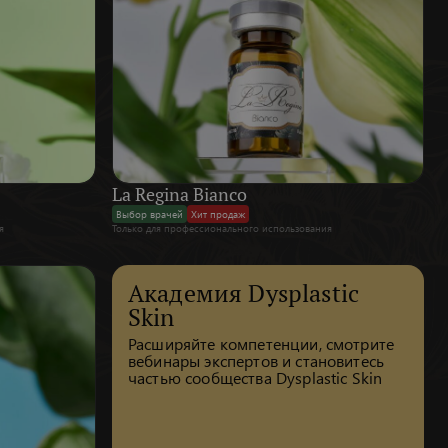
La Regina Bianco
Выбор врачей
Хит продаж
я
Только для профессионального использования
Академия Dysplastic
Skin
Расширяйте компетенции, смотрите
вебинары экспертов и становитесь
частью сообщества Dysplastic Skin