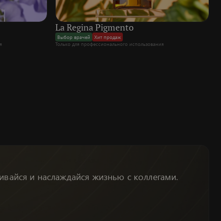
La Regina Pigmento
Выбор врачей
Хит продаж
я
Только для профессионального использования
вивайся и наслаждайся жизнью с коллегами.