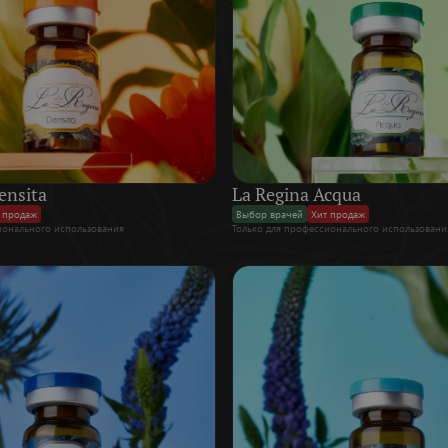
ensita
La Regina Acqua
 продаж
Выбор врачей
Хит продаж
ионального использования
Только для профессионального использовани