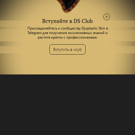
Вступайте в DS Club
лов Сookie и других пользовательских данных, в соответствии с
Политикой кон
Присоединяйтесь к сообществу Dysplastic Skin в
Telegram для получения эксклюзивных знаний и
растите кратно с профессионалами.
Вступить в клуб
кторий
Правовая 
Политика конфид
Лекторий
Корзина
нары
Публичная оферт
нары
Доставка и оплата
ентация
Оплата товара че
ы