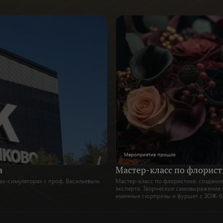
Мероприятие прошло
а
Мастер-класс по флорист
ах-симуляторах с проф. Васильевым.
Мастер-класс по флористике: создани
эксперта. Творческое самовыражение 
именные сюрпризы и фуршет с ЗОЖ-б