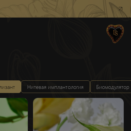
лизант
Нитевая имплантология
Биомодулятор