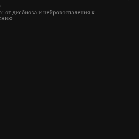
а
 от дисбиоза и нейровоспаления к
ению