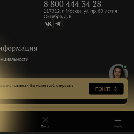
8 800 444 34 28
117312, г. Москва, ул. пр. 60-летия
Октября, д. 8
информация
Пишите
енциальности
а
Атагишиева
Алевтина Алекберовна
Научный руководитель DS
рез банковскую карту
фиденциальности
. Вы можете заблокировать
ПОНЯТНО
Запросить запись
Сайт разработан в
Роконт
Поиск
Меню