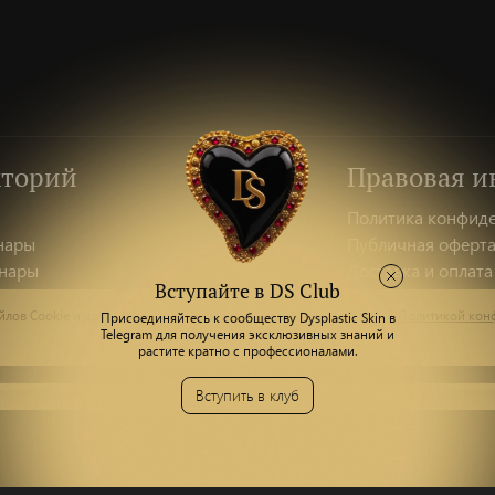
кторий
Правовая 
Политика конфид
нары
Публичная оферт
нары
Доставка и оплата
Вступайте в DS Club
ентация
Оплата товара че
лов Сookie и других пользовательских данных, в соответствии с
Политикой кон
Присоединяйтесь к сообществу Dysplastic Skin в
ы
Telegram для получения эксклюзивных знаний и
растите кратно с профессионалами.
Вступить в клуб
Лекторий
Корзина