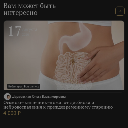
Вам может быть
интересно
17
Августа
2026
Вебинары
Есть запись
Шарковская Ольга Владимировна
Осьмозг–кишечник–кожа: от дисбиоза и
нейровоспаления к преждевременному старению
4 000 ₽