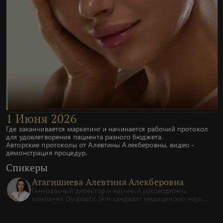
1
Июня
2026
Где заканчивается маркетинг и начинается рабочий протокол
для удовлетворения пациента разного бюджета.
Авторские протоколы от Алевтины Алекберовны, видео -
демонстрация процедур.
Спикеры
Атагишиева Алевтина Алекберовна
Генеральный директор и научный руководитель
компании Dysplastic Skin кандидат медицинских наук,
врач-хирург высшей категории, врач-косметолог,
международный тренер-эксперт.