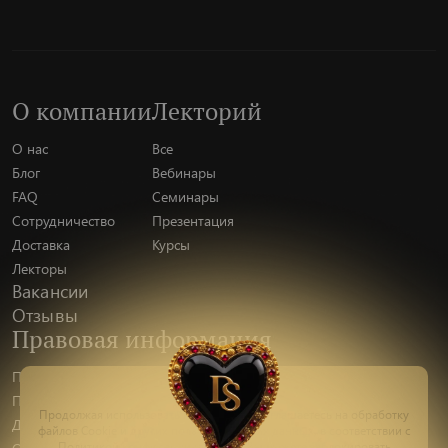
О компании
Лекторий
О нас
Все
Блог
Вебинары
FAQ
Семинары
Сотрудничество
Презентация
Доставка
Курсы
Лекторы
Вакансии
Отзывы
Правовая информация
Политика конфиденциальности
Публичная оферта
Пишите
Продолжая использовать наш сайт, вы соглашаетесь на обработку
Доставка и оплата
файлов Сookie и других пользовательских данных, в соответствии с
Политикой конфиденциальности
. Вы можете заблокировать