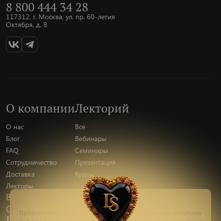
8 800 444 34 28
117312, г. Москва, ул. пр. 60-летия
Октября, д. 8
О компании
Лекторий
О нас
Все
Блог
Вебинары
FAQ
Семинары
Сотрудничество
Презентация
Доставка
Курсы
Лекторы
Вакансии
Отзывы
Пишите
Продолжая использовать наш сайт, вы соглашаетесь на обработку
Правовая информация
файлов Сookie и других пользовательских данных, в соответствии с