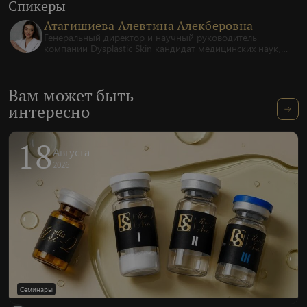
Спикеры
Атагишиева Алевтина Алекберовна
Генеральный директор и научный руководитель
компании Dysplastic Skin кандидат медицинских наук,
врач-хирург высшей категории, врач-косметолог,
международный тренер-эксперт.
Вам может быть
интересно
18
Августа
2026
Семинары