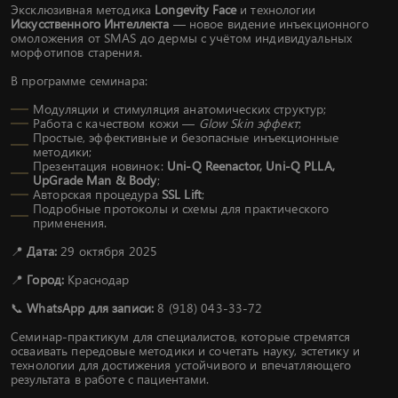
Эксклюзивная методика
Longevity Face
и технологии
Искусственного Интеллекта
— новое видение инъекционного
омоложения от SMAS до дермы с учётом индивидуальных
морфотипов старения.
В программе семинара:
Модуляции и стимуляция анатомических структур;
Работа с качеством кожи —
Glow Skin эффект
;
Простые, эффективные и безопасные инъекционные
методики;
Презентация новинок:
Uni-Q Reenactor, Uni-Q PLLA,
UpGrade Man & Body
;
Авторская процедура
SSL Lift
;
Подробные протоколы и схемы для практического
применения.
📍
Дата:
29 октября 2025
📍
Город:
Краснодар
📞
WhatsApp для записи:
8 (918) 043-33-72
Семинар-практикум для специалистов, которые стремятся
осваивать передовые методики и сочетать науку, эстетику и
технологии для достижения устойчивого и впечатляющего
результата в работе с пациентами.