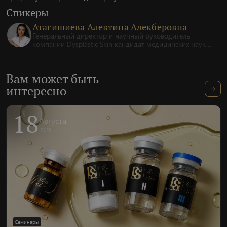
Спикеры
Атагишиева Алевтина Алекберовна
Генеральный директор и научный руководитель
компании Dysplastic Skin кандидат медицинских наук,
врач-хирург высшей категории, врач-косметолог,
международный тренер-эксперт.
Вам может быть
интересно
18
Августа
2026
Семинары