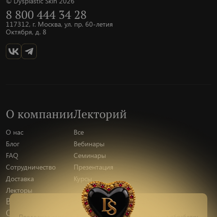
© Dysplastic Skin 2026
8 800 444 34 28
117312, г. Москва, ул. пр. 60-летия
Октября, д. 8
О компании
Лекторий
О нас
Все
Блог
Вебинары
FAQ
Семинары
Сотрудничество
Презентация
Доставка
Курсы
Лекторы
Вакансии
Отзывы
Пишите
Продолжая использовать наш сайт, вы соглашаетесь на обработку