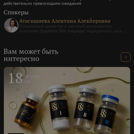
действительно превосходили ожидания.
Спикеры
Атагишиева Алевтина Алекберовна
Генеральный директор и научный руководитель
компании Dysplastic Skin кандидат медицинских наук,
врач-хирург высшей категории, врач-косметолог,
международный тренер-эксперт.
Вам может быть
интересно
18
Августа
2026