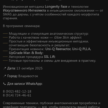
Инновационная методика
Longevity Face
и технологии
Искусственного Интеллекта
в инъекционном омоложении — от
SMAS до дермы, с учётом особенностей каждого морфотипа
старения.
В программе семинара:
Модуляции и стимуляция анатомических структур;
Работа с качеством кожи —
Glow Skin эффект
;
Простые и эффективные инъекционные методики,
сочетающие безопасность и результат;
Презентация новинок:
Uni-Q Reenactor, Uni-Q PLLA,
UpGrade Man & Body
;
Авторская процедура
SSL Lift
;
Готовые протоколы и схемы для внедрения в практику.
📍
Дата:
13 октября 2025
📍
Город:
Владивосток
📞
Для записи WhatsApp:
8 (902) 482-12-18
8 (914) 724-46-61
Современные техники, глубокая анатомическая проработка и
новейшие препараты — всё, чтобы результаты вашей работы