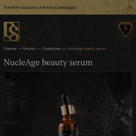
Успейте заказать Advent-календарь!
Главная
—
Каталог
—
Сыворотка
—
NucleAge beauty serum
NucleAge beauty serum