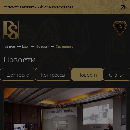
Успейте заказать Advent-календарь!
Главная
—
Блог
—
Новости
—
Страница 2
Новости
До/после
Конгрессы
Новости
Статьи