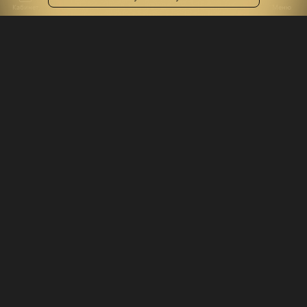
Кабинет
Каталог
Лекторий
Корзина
Поиск
Меню
О компании
Лекторий
О нас
Все
Блог
Вебинары
FAQ
Семинары
Сотрудничество
Презентация
Доставка
Курсы
Лекторы
Вакансии
Отзывы
Правовая информация
Политика конфиденциальности
Публичная оферта
Доставка и оплата
Оплата товара через банковскую карту