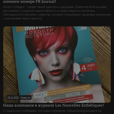
осеннем номере FB Journal!
Amber Collagen - секрет твоей красоты и здоровья. Алевтина Атагишиева,
рассказала о создании единственного в мире жидкого коллагена,
обогащенного магнием, средства, которое стимулирует здоровье организма
и раскрывает вашу красоту!
28.12.2023
Новости
Наша компания в журнале Les Nouvelles Esthétiques!
С гордостью сообщаем, что наша компания, специализирующаяся на