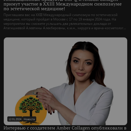
примут участие в XXIII Международном симпозиуме
по эстетической медицине!
Приглашаем вас на XXIII Международный симпозиум по эстетической
медицине, который пройдет в Москве с 17 по 19 января 2024 года. На
мероприятии вы сможете услышать два увлекательных доклада от
Атагишиевой Алевтины Алекберовны, к.м.н., хирурга и врача-косметолога.
Выступления обещают быть информативными и увлекательными,
раскрывая перед вами актуальные темы в области эстетической медицины.
Присоединяйтесь к нам для углубленного погружения в современные
тенденции и инновации в мире красоты!
12.01.2024
Новости
Интервью с создателем Amber Collagen опубликовали в