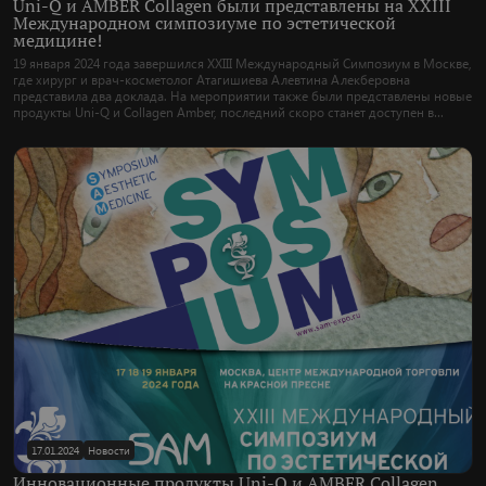
Uni-Q и AMBER Collagen были представлены на XXIII
Международном симпозиуме по эстетической
медицине!
19 января 2024 года завершился XXIII Международный Симпозиум в Москве,
где хирург и врач-косметолог Атагишиева Алевтина Алекберовна
представила два доклада. На мероприятии также были представлены новые
продукты Uni-Q и Collagen Amber, последний скоро станет доступен в
регионах России.
17.01.2024
Новости
Инновационные продукты Uni-Q и AMBER Collagen