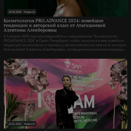
16.04.2024
Новости
Косметология PRO.ADVANCE 2024: новейшие
тенденции и авторский класс от Атагишиевой
Алевтины Алекберовны
4-5 апреля 2024 года присоединяйтесь к мероприятию "Косметология
PRO.ADVANCE 2024" в Санкт-Петербурге, чтобы окунуться в мир новейших
тенденций косметологии и принять участие в авторском классе от эксперта
Атагишиевой Алевтины Алекберовны, посвященном коллагеностимуляции
у пациентов с дисплазией соединительной ткани!
23.01.2024
Новости