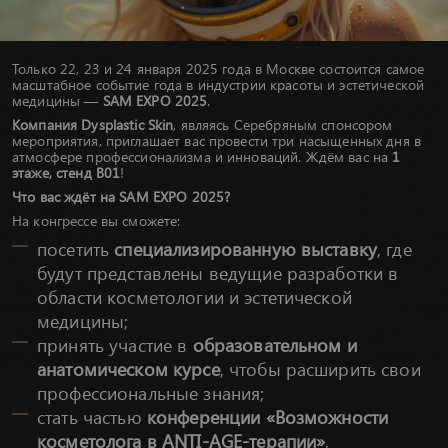
Только 22, 23 и 24 января 2025 года в Москве состоится самое
масштабное событие года в индустрии красоты и эстетической
медицины —
SAM EXPO 2025
.
Компания Dysplastic Skin
, являясь Серебряным спонсором
мероприятия, приглашает вас провести три насыщенных дня в
атмосфере профессионализма и инноваций. Ждём вас на
1
этаже, стенд В01
!
Что вас ждёт на SAM EXPO 2025?
На конгрессе вы сможете:
посетить
специализированную выставку
, где
будут представлены ведущие разработки в
области косметологии и эстетической
медицины;
принять участие в
образовательном и
анатомическом курсе
, чтобы расширить свои
профессиональные знания;
стать частью
конференции «Возможности
косметолога в ANTI-AGE-терапии»
,