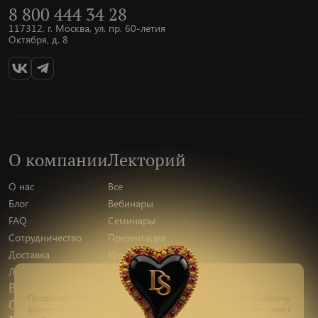
8 800 444 34 28
117312, г. Москва, ул. пр. 60-летия
Октября, д. 8
О компании
Лекторий
О нас
Все
Блог
Вебинары
FAQ
Семинары
Сотрудничество
Презентация
Доставка
Курсы
Лекторы
Вакансии
Продолжая использовать наш сайт, вы соглашаетесь на обработку
Отзывы
файлов Сookie и других пользовательских данных, в соответствии с