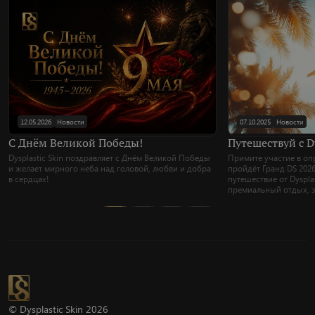
12.05.2026
Новости
07.10.2025
Новости
С Днём Великой Победы!
Путешествуй с Dy
Dysplastic Skin поздравляет с Днём Великой Победы
Примите участие в опр
и желает мирного неба над головой, любви и добра
пройдёт Гранд DS 202
в сердцах!
путешествие от Dyspla
премиальный отдых, з
© Dysplastic Skin 2026