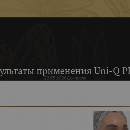
зультаты применения Uni-Q P
22.05.2026
До/после