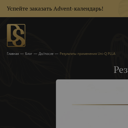
Успейте заказать Advent-календарь!
Главная
—
Блог
—
До/после
—
Результаты применения Uni-Q PLLA
Ре