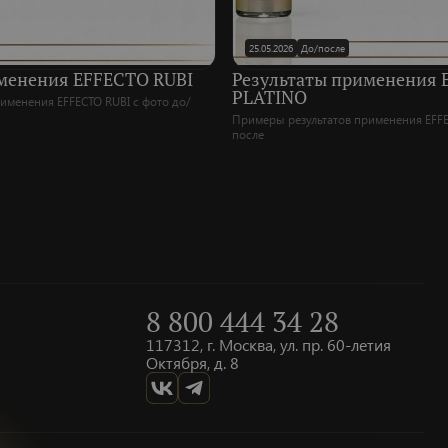
25.05.2026
До/после
менения EFFECTO RUBI
Результаты применения
PLATINO
именения EFFECTO RUBI с фото до/
Примеры результатов применения EFFE
после
8 800 444 34 28
117312, г. Москва, ул. пр. 60-летия
Октября, д. 8